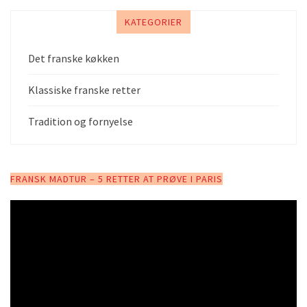
KATEGORIER
Det franske køkken
Klassiske franske retter
Tradition og fornyelse
FRANSK MADTUR – 5 RETTER AT PRØVE I PARIS
V
i
d
e
o
a