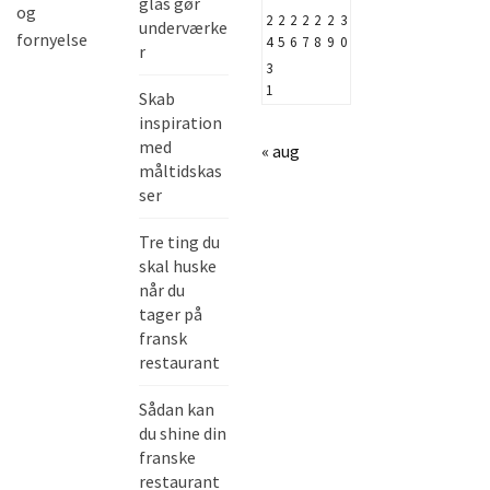
glas gør
og
2
2
2
2
2
2
3
underværke
fornyelse
4
5
6
7
8
9
0
r
3
1
Skab
inspiration
med
« aug
måltidskas
ser
Tre ting du
skal huske
når du
tager på
fransk
restaurant
Sådan kan
du shine din
franske
restaurant