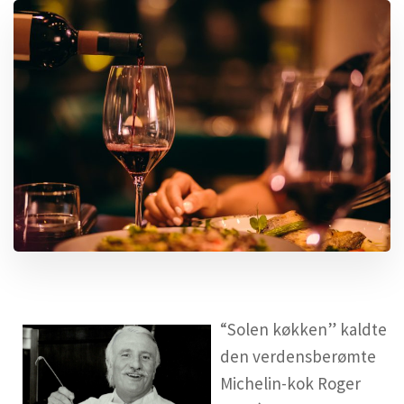
“Solen køkken” kaldte
den verdensberømte
Michelin-kok Roger