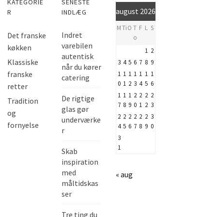
KATEGORIE
SENESTE
august 2026
R
INDLÆG
M
Ti
O
T
F
L
S
Indret
Det franske
o
varebilen
køkken
1
2
autentisk
Klassiske
3
4
5
6
7
8
9
når du kører
franske
1
1
1
1
1
1
1
catering
0
1
2
3
4
5
6
retter
1
1
1
2
2
2
2
De rigtige
Tradition
7
8
9
0
1
2
3
glas gør
og
2
2
2
2
2
2
3
underværke
fornyelse
4
5
6
7
8
9
0
r
3
1
Skab
inspiration
med
« aug
måltidskas
ser
Tre ting du